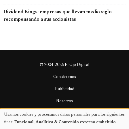
Dividend Kings: empresas que llevan medio siglo
recompensando a sus accionistas
© 2004-2026 El Ojo Digital
Contáctenos
Publicidad
Nosotros
Términos y condiciones
Usamos cookies y procesamos datos personales para los siguientes
Uso
fines:
Funcional, Analítica & Contenido externo embebido
.
de