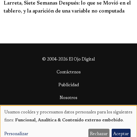
Larreta, Siete Semanas Después: lo que se Movió en el
tablero, y la aparición de una variable no computada
© 2004-2026 El Ojo Digital
Contáctenos
Publicidad
Nosotros
Términos y condiciones
Usamos cookies y procesamos datos personales para los siguientes
Uso
fines:
Funcional, Analítica & Contenido externo embebido
.
de
datos
Personalizar
Rechazar
Aceptar