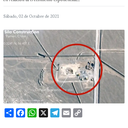
en relación al crecimiento exponencial...
Sábado, 02 de Octubre de 2021
Share
Facebook
WhatsApp
X
Telegram
Email
Copy
Link