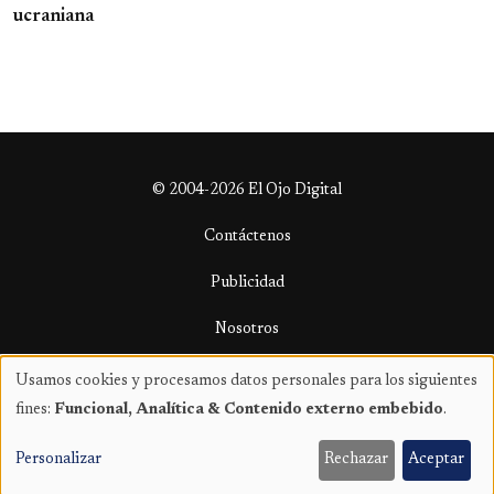
ucraniana
© 2004-2026 El Ojo Digital
Contáctenos
Publicidad
Nosotros
Términos y condiciones
Usamos cookies y procesamos datos personales para los siguientes
Uso
fines:
Funcional, Analítica & Contenido externo embebido
.
de
datos
Personalizar
Rechazar
Aceptar
personales