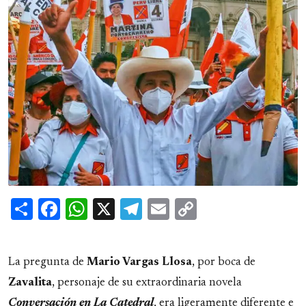
Share
Facebook
WhatsApp
X
Telegram
Email
Copy
Link
La pregunta de
Mario Vargas Llosa
, por boca de
Zavalita
, personaje de su extraordinaria novela
Conversación en La Catedral
, era ligeramente diferente e