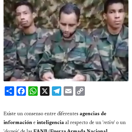
Share
Facebook
WhatsApp
X
Telegram
Email
Copy
Link
Existe un consenso entre diferentes
agencias
de
información
e
inteligencia
al respecto de un '
retiro
' o un
'
despeje
' de las
FANB
(
Fuerza Armada Nacional