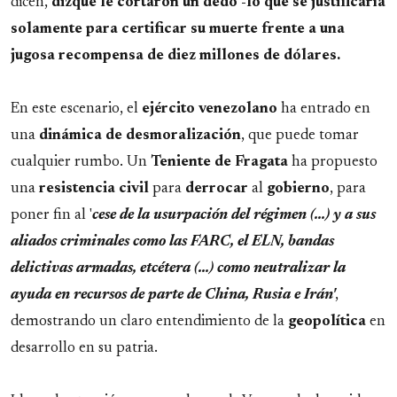
dicen,
dizque le cortaron un dedo -lo que se justificaría
solamente para certificar su muerte frente a una
jugosa recompensa de diez millones de dólares.
En este escenario, el
ejército
venezolano
ha entrado en
una
dinámica
de
desmoralización
, que puede tomar
cualquier rumbo. Un
Teniente de Fragata
ha propuesto
una
resistencia
civil
para
derrocar
al
gobierno
, para
poner fin al '
cese de la usurpación del régimen (...) y a sus
aliados criminales como las FARC, el ELN, bandas
delictivas armadas, etcétera (...) como neutralizar la
ayuda en recursos de parte de China, Rusia e Irán'
,
demostrando un claro entendimiento de la
geopolítica
en
desarrollo en su patria.