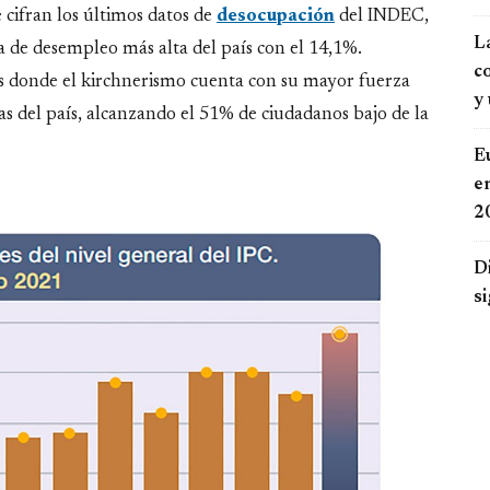
cifran los últimos datos de
desocupación
del INDEC,
La
a de desempleo más alta del país con el 14,1%.
c
os donde el kirchnerismo cuenta con su mayor fuerza
y
s del país, alcanzando el 51% de ciudadanos bajo de la
Eu
e
2
D
s