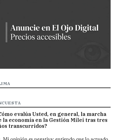
LIMA
NCUESTA
Cómo evalúa Usted, en general, la marcha
e la economía en la Gestión Milei tras tres
ños transcurridos?
pciones
Mi opinión es negativa; entiendo que lo actuado