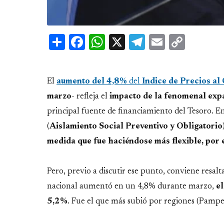
Share
Facebook
WhatsApp
X
Telegram
Email
Copy
Link
El
aumento del 4,8%
del
Indice de Precios a
marzo
- refleja el
impacto de la fenomenal exp
principal fuente de financiamiento del Tesoro. E
(
Aislamiento Social Preventivo y Obligatorio
medida que fue haciéndose más flexible, por e
Pero, previo a discutir ese punto, conviene resal
nacional aumentó en un 4,8% durante marzo,
e
5,2%
. Fue el que más subió por regiones (Pampe