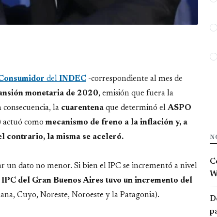
l Consumidor
del
INDEC
-correspondiente al mes de
ansión monetaria de 2020
, emisión que fuera la
n consecuencia, la
cuarentena
que determinó el
ASPO
) actuó como
mecanismo de freno a la inflación y, a
N
l contrario, la misma se aceleró.
C
tar un dato no menor. Si bien el IPC se incrementó a nivel
W
l IPC del Gran Buenos Aires tuvo un incremento del
ana, Cuyo, Noreste, Noroeste y la Patagonia).
D
p