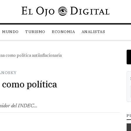
Pasar al contenido principal
MUNDO
TURISMO
ECONOMIA
ANALISTAS
na como política antiinflacionaria
ANOSKY
 como política
umidor del INDEC...
P