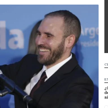
C
E
¿
d
a
O