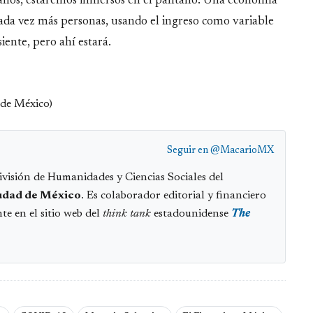
os años, estaremos inmersos en el pantano. Una economía
cada vez más personas, usando el ingreso como variable
iente, pero ahí estará.
 de México)
Seguir en
@MacarioMX
visión de Humanidades y Ciencias Sociales del
udad de México
. Es colaborador editorial y financiero
te en el sitio web del
think tank
estadounidense
The