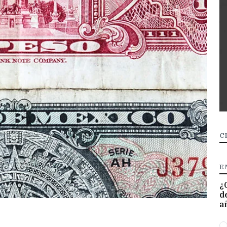
C
E
¿
d
a
O