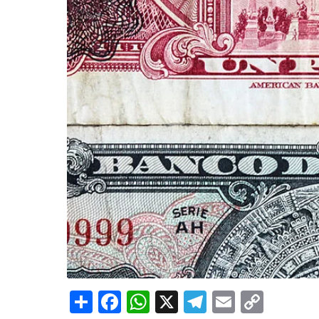
Share
Facebook
WhatsApp
X
Telegram
Email
Copy