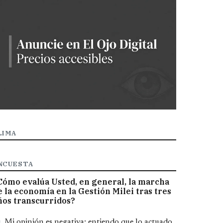
LIMA
NCUESTA
Cómo evalúa Usted, en general, la marcha
e la economía en la Gestión Milei tras tres
ños transcurridos?
pciones
Mi opinión es negativa; entiendo que lo actuado