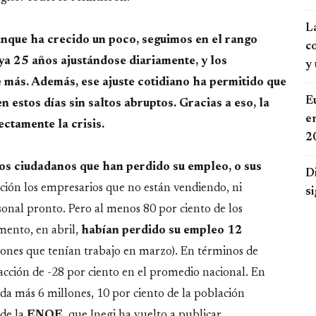
La
Aunque ha crecido un poco, seguimos en el rango
c
ya 25 años ajustándose diariamente, y los
y
 más. Además, ese ajuste cotidiano ha permitido que
Eu
estos días sin saltos abruptos. Gracias a eso, la
e
ctamente la crisis.
2
los ciudadanos que han perdido su empleo, o sus
D
ación los empresarios que no están vendiendo, ni
s
onal pronto. Pero al menos 80 por ciento de los
mento, en abril,
habían perdido su empleo 12
lones que tenían trabajo en marzo). En términos de
acción de -28 por ciento en el promedio nacional. En
ada más 6 millones, 10 por ciento de la población
 de la
ENOE
, que Inegi ha vuelto a publicar.