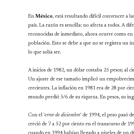
Link
En
México
, está resultando difícil convencer a l
país. La razón es sencilla: no afecta a todos. A di
reconocidas de inmediato, ahora ocurre como en 
población. Esto se debe a que no se registra un ín
lo que solía ser.
A inicios de 1982, un dólar costaba 25 pesos; al c
Un ajuste de ese tamaño implicó un empobrecimie
crecientes. La inflación en 1981 era de 28 por cie
mundo perdió 5/6 de su riqueza. En pesos, su ingr
Con el '
error de diciembre
' de 1994, el peso pasó d
creció de 7 a 52 por ciento en el transcurso de 19
cuando en 1994 habían llegado a niveles de un díg