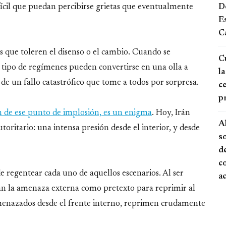
ícil que puedan percibirse grietas que eventualmente
De
E
Ca
 que toleren el disenso o el cambio. Cuando se
Cu
 tipo de regímenes pueden convertirse en una olla a
la
 de un fallo catastrófico que tome a todos por sorpresa.
ce
p
 de ese punto de implosión, es un enigma
. Hoy, Irán
A
utoritario: una intensa presión desde el interior, y desde
s
de
c
e regentear cada uno de aquellos escenarios. Al ser
a
izan la amenaza externa como pretexto para reprimir al
amenazados desde el frente interno, reprimen crudamente