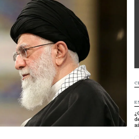
C
E
¿
d
a
O