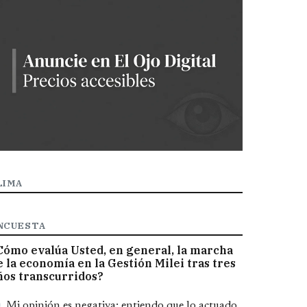
LIMA
NCUESTA
Cómo evalúa Usted, en general, la marcha
e la economía en la Gestión Milei tras tres
ños transcurridos?
pciones
Mi opinión es negativa; entiendo que lo actuado