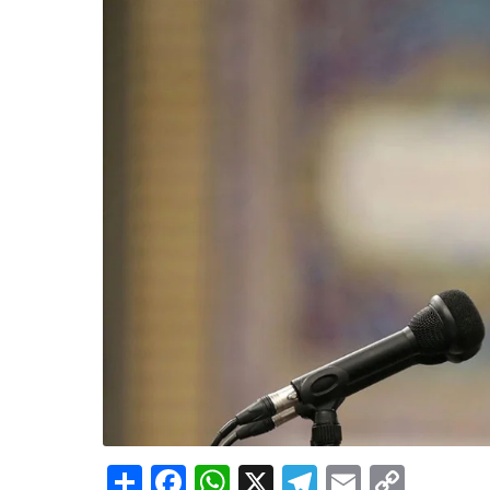
Share
Facebook
WhatsApp
X
Telegram
Email
Copy