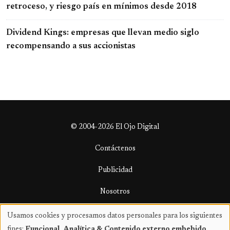
retroceso, y riesgo país en mínimos desde 2018
Dividend Kings: empresas que llevan medio siglo
recompensando a sus accionistas
© 2004-2026 El Ojo Digital
Contáctenos
Publicidad
Nosotros
Términos y condiciones
Usamos cookies y procesamos datos personales para los siguientes
Uso
fines:
Funcional, Analítica & Contenido externo embebido
.