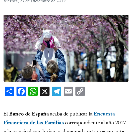
Viernes, 27 de Diciembre de 2019
Share
Facebook
WhatsApp
X
Telegram
Email
Copy
Link
El
Banco de España
acaba de publicar la
Encuesta
Financiera de las Familias
correspondiente al año 2017