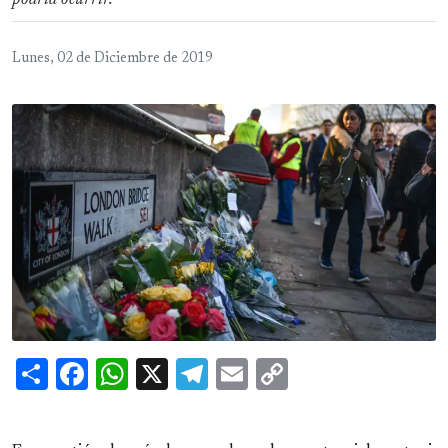
podría ocurrir.
Lunes, 02 de Diciembre de 2019
Share
Facebook
WhatsApp
X
Telegram
Email
Copy
Link