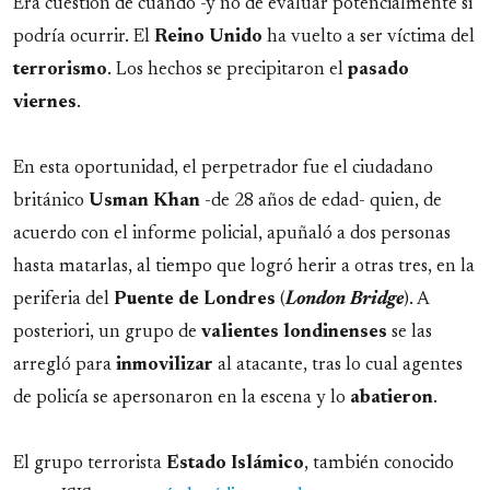
Era cuestión de cuándo -y no de evaluar potencialmente si
podría ocurrir. El
Reino
Unido
ha vuelto a ser víctima del
terrorismo
. Los hechos se precipitaron el
pasado
viernes
.
En esta oportunidad, el perpetrador fue el ciudadano
británico
Usman
Khan
-de 28 años de edad- quien, de
acuerdo con el informe policial, apuñaló a dos personas
hasta matarlas, al tiempo que logró herir a otras tres, en la
periferia del
Puente de Londres
(
London Bridge
). A
posteriori, un grupo de
valientes
londinenses
se las
arregló para
inmovilizar
al atacante, tras lo cual agentes
de policía se apersonaron en la escena y lo
abatieron
.
El grupo terrorista
Estado
Islámico
, también conocido