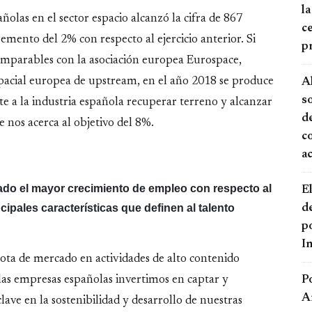
la
añolas en el sector espacio alcanzó la cifra de 867
ce
mento del 2% con respecto al ejercicio anterior. Si
p
omparables con la asociación europea Eurospace,
spacial europea de upstream, en el año 2018 se produce
A
s
te a la industria española recuperar terreno y alcanzar
de
e nos acerca al objetivo del 8%.
c
a
ado el mayor crecimiento de empleo con respecto al
El
cipales características que definen al talento
d
po
I
ta de mercado en actividades de alto contenido
P
 las empresas españolas invertimos en captar y
A
lave en la sostenibilidad y desarrollo de nuestras