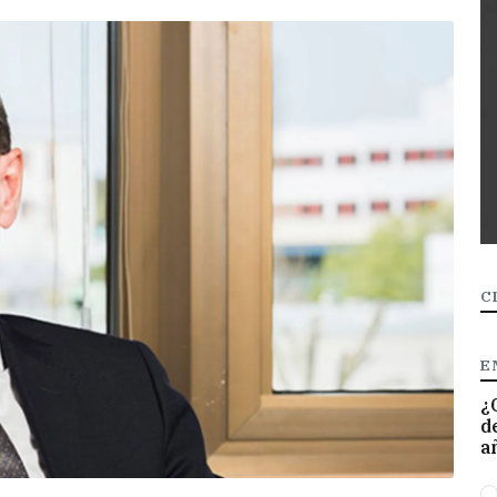
C
E
¿
d
a
O