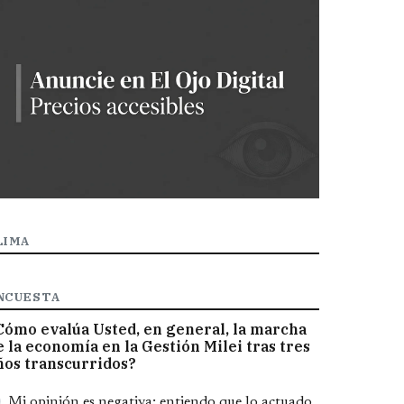
LIMA
NCUESTA
Cómo evalúa Usted, en general, la marcha
e la economía en la Gestión Milei tras tres
ños transcurridos?
pciones
Mi opinión es negativa; entiendo que lo actuado