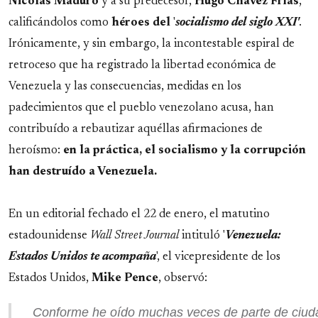
Nicolás
Maduro
y a su predecesor,
Hugo Chávez Frías
,
calificándolos como
héroes
del
'
socialismo del siglo XXI'
.
Irónicamente, y sin embargo, la incontestable espiral de
retroceso que ha registrado la libertad económica de
Venezuela y las consecuencias, medidas en los
padecimientos que el pueblo venezolano acusa, han
contribuído a rebautizar aquéllas afirmaciones de
heroísmo:
en la práctica, el socialismo y la corrupción
han destruído a Venezuela.
En un editorial fechado el 22 de enero, el matutino
estadounidense
Wall Street Journal
intituló '
Venezuela:
Estados Unidos te acompaña
', el vicepresidente de los
Estados Unidos,
Mike
Pence
, observó:
Conforme he oído muchas veces de parte de ciu