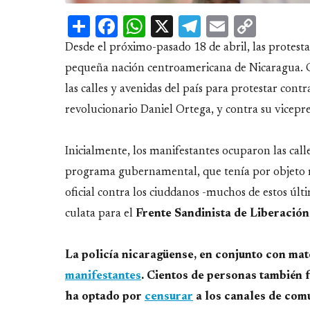
Share
Facebook
WhatsApp
X
Telegram
Email
Copy
Link
Desde el próximo-pasado 18 de abril, las protesta
pequeña nación centroamericana de Nicaragua. C
las calles y avenidas del país para protestar cont
revolucionario Daniel Ortega, y contra su vicepre
Inicialmente, los manifestantes ocuparon las cal
programa gubernamental, que tenía por objeto re
oficial contra los ciuddanos -muchos de estos últi
culata para el
Frente Sandinista de Liberació
La policía nicaragüense, en conjunto con ma
manifestantes
. Cientos de personas también 
ha optado por
censurar
a los canales de comu