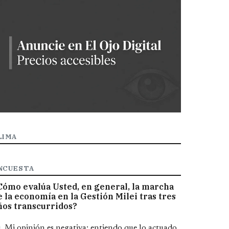
LIMA
NCUESTA
Cómo evalúa Usted, en general, la marcha
e la economía en la Gestión Milei tras tres
ños transcurridos?
pciones
Mi opinión es negativa; entiendo que lo actuado