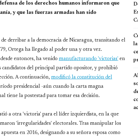
a defensa de los derechos humanos informaron que
De
E
anía, y que las fuerzas armadas han sido
Ca
Cu
de derribar a la democracia de Nicaragua, transitando el
la
, Ortega ha llegado al poder una y otra vez.
ce
 desde entonces, ha venido
manufacturando 'victorias'
en
p
s candidatos del principal partido opositor, y prohibió
A
ección. A continuación,
modificó la constitución del
s
período presidencial -aún cuando la carta magna
de
al tiene la postestad para tomar esa decisión.
c
a
ió a otra 'victoria' para el líder izquierdista, en la que
aron 'irregularidades' electorales. Tras manipular los
la apuesta en 2016, designando a su señora esposa como