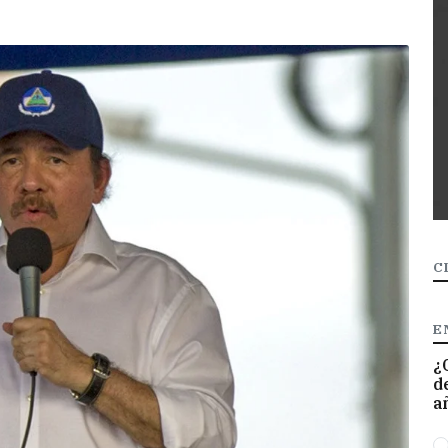
C
E
¿
d
a
O