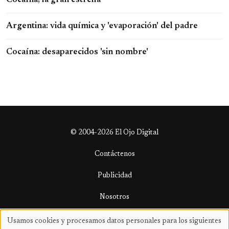
Argentina: vida química y 'evaporación' del padre
Cocaína: desaparecidos 'sin nombre'
© 2004-2026 El Ojo Digital
Contáctenos
Publicidad
Nosotros
Términos y condiciones
Usamos cookies y procesamos datos personales para los siguientes