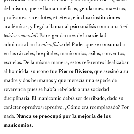
próximas
. Solo existe el Poder y un conjunto de '
vigilantes
'
del mismo, que se llaman médicos, gendarmes, maestros,
profesores, sacerdotes, etcétera, e incluso instituciones
académicas, y llegó a llamar al psicoanálisis como una
'red
teórico comercial'
. Estos gendarmes de la sociedad
administraban la
microfísica
del Poder que se consumaba
en las cárceles, hospitales, manicomios, asilos, conventos,
escuelas. De la misma manera, estos referentes idealizaban
al homicida; su ícono fue
Pierre Riviere,
que asesinó a su
madre y dos hermanos y que merecía una especie de
reverencia pues se había rebelado a una sociedad
disciplinaria. El manicomio debía ser derribado, dado su
carácter opresivo/represivo. ¿Cómo era reemplazado? Por
nada.
Nunca se preocupó por la mejoría de los
manicomios
.