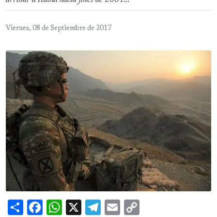
arribar a Kabul hacia fines de 2001...
Viernes, 08 de Septiembre de 2017
Share
Facebook
WhatsApp
X
Telegram
Email
Copy