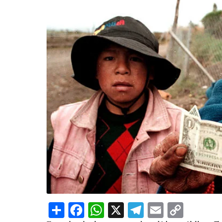
Share
Facebook
WhatsApp
X
Telegram
Email
Copy