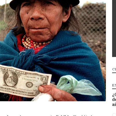
C
E
¿
d
a
O