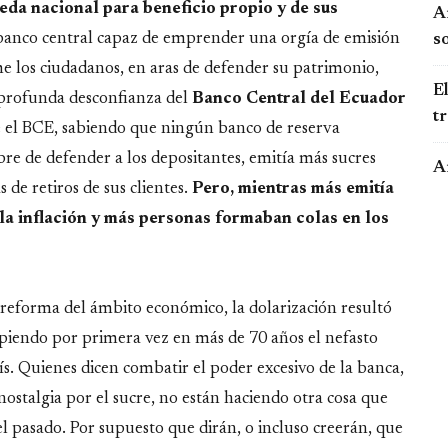
da nacional para beneficio propio y de sus
Ar
n banco central capaz de emprender una orgía de emisión
so
e los ciudadanos, en aras de defender su patrimonio,
El
u profunda desconfianza del
Banco Central del Ecuador
t
que el BCE, sabiendo que ningún banco de reserva
bre de defender a los depositantes, emitía más sucres
A
de retiros de sus clientes.
Pero, mientras más emitía
 la inflación y más personas formaban colas en los
forma del ámbito económico, la dolarización resultó
piendo por primera vez en más de 70 años el nefasto
aís. Quienes dicen combatir el poder excesivo de la banca,
nostalgia por el sucre, no están haciendo otra cosa que
el pasado. Por supuesto que dirán, o incluso creerán, que