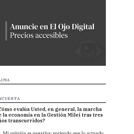
LIMA
NCUESTA
Cómo evalúa Usted, en general, la marcha
e la economía en la Gestión Milei tras tres
ños transcurridos?
pciones
Mi opinión es negativa; entiendo que lo actuado