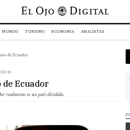
Pasar al contenido principal
MUNDO
TURISMO
ECONOMIA
ANALISTAS
enso de Ecuador
DERON
o de Ecuador
dor realmente es un país dividido.
P