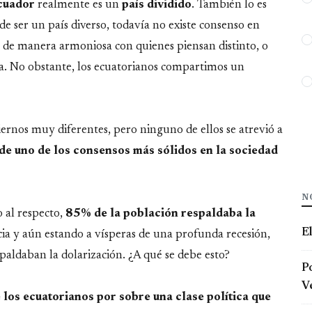
cuador
realmente es un
país
dividido
. También lo es
 ser un país diverso, todavía no existe consenso en
r de manera armoniosa con quienes piensan distinto, o
ida. No obstante, los ecuatorianos compartimos un
ernos muy diferentes, pero ninguno de ellos se atrevió a
 de uno de los consensos más sólidos en la sociedad
N
o al respecto,
85% de la población respaldaba la
E
ncia y aún estando a vísperas de una profunda recesión,
aldaban la dolarización. ¿A qué se debe esto?
Po
Ve
e los ecuatorianos por sobre una clase política que