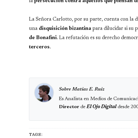
la
persecución contra aquellos que piensan di
La Señora Carlotto, por su parte, cuenta con la 
una
disquisición bizantina
para dilucidar si su 
de Bonafini
. La refutación es su derecho democr
terceros
.
Sobre Matias E. Ruiz
Es Analista en Medios de Comunicaci
Director
de
El Ojo Digital
desde 20
TAGS: