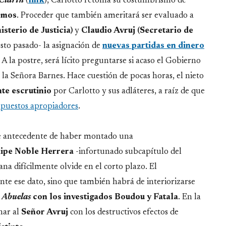
Clarín
(
link
), Carlotto retoma su costumbrismo de
emos
. Proceder que también ameritará ser evaluado a
terio de Justicia)
y
Claudio Avruj (Secretario de
sto pasado- la asignación de
nuevas partidas en dinero
. A la postre, será lícito preguntarse si acaso el Gobierno
 la Señora Barnes. Hace cuestión de pocas horas, el nieto
nte
escrutinio
por Carlotto y sus adláteres, a raíz de que
supuestos apropiadores
.
ste antecedente de haber montado una
lipe Noble Herrera
-infortunado subcapítulo del
na difícilmente olvide en el corto plazo. El
nte ese dato, sino que también habrá de interiorizarse
e
Abuelas
con los investigados Boudou y Fatala
. En la
nar al
Señor Avruj
con los destructivos efectos de