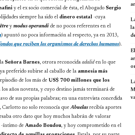
an
afini
y el ex socio comercial de ésta, el Abogado
Sergio
olijidades siempre ha sido el
dinero
estatal
-cuya
L
être
y
modus operandi
de no pocos referentes en el
la
m
) apuntó no poca información al respecto, ya en 2013,
d
fondos que reciben los organismos de derechos humanos
).
El
a
 la
Señora
Barnes
, otrora reconocida
adalid
en lo que
o
ya preferido subirse al caballo de la
amnesia más
 episodio de los más de
US$ 700 millones que los
L
 los años noventa, y cuyo destino jamás terminará de
Mo
v
clavo de sus propias palabras; en una entrevista concedida
), Carlotto no solo reconocía que
Abuelas
recibía aportes
onfesaba otro dato que hoy muchos habrán de valorar
-íntimo de
Amado
Boudou
, y hoy comprometido en el
 directo de aquéllas erogaciones
. Fatala, por su parte,