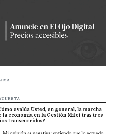
LIMA
NCUESTA
Cómo evalúa Usted, en general, la marcha
e la economía en la Gestión Milei tras tres
ños transcurridos?
pciones
Mi opinión es negativa; entiendo que lo actuado