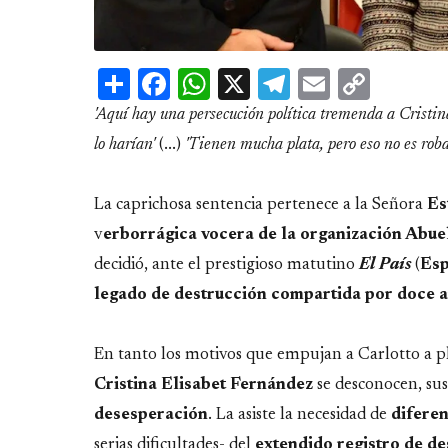
Share
Facebook
WhatsApp
X
Telegram
Email
Copy
Link
'Aquí hay una persecución política tremenda a Cristina 
lo harían'
(...)
'Tienen mucha plata, pero eso no es roba
La caprichosa sentencia pertenece a la Señora
Es
v
erborrágica vocera de la organización Abue
decidió, ante el prestigioso matutino
El País
(
Es
legado de destrucción compartida por doce 
En tanto los motivos que empujan a Carlotto a pla
Cristina Elisabet Fernández
se desconocen, sus
desesperación
. La asiste la necesidad de
difere
serias dificultades- del
extendido registro de d