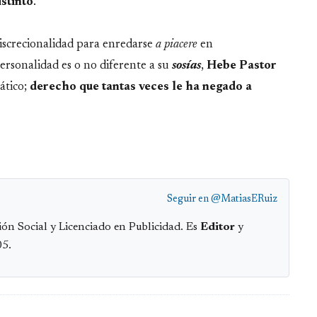
stinto
.
discrecionalidad para enredarse
a piacere
en
personalidad es o no diferente a su
sosías
,
Hebe Pastor
ático;
derecho que tantas veces le ha negado a
Seguir en
@MatiasERuiz
ón Social y Licenciado en Publicidad. Es
Editor
y
05.