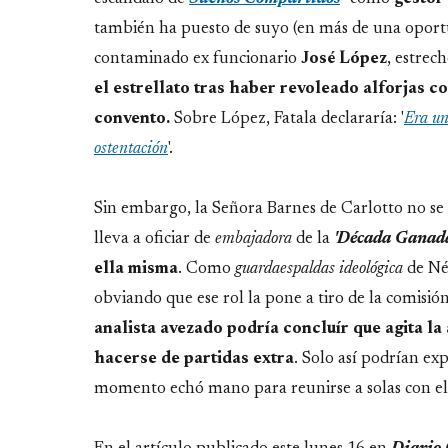
también ha puesto de suyo (en más de una oportu
contaminado ex funcionario
José López
, estrec
el estrellato tras haber revoleado alforjas 
convento.
Sobre López, Fatala declararía: '
Era un
ostentación
'.
Sin embargo, la Señora Barnes de Carlotto no se 
lleva a oficiar de
embajadora
de la
'Década Ganada
ella misma
. Como
guardaespaldas
ideológica
de Nés
obviando que ese rol la pone a tiro de la comisió
analista avezado podría concluír que agita la
hacerse de partidas extra
. Solo así podrían exp
momento echó mano para reunirse a solas con e