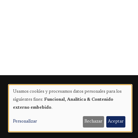
Publicidad
Usamos cookies y procesamos datos personales para los
Uso
siguientes fines:
Funcional, Analítica & Contenido
de
externo embebido
.
datos
personales
Personalizar
Rechazar
Aceptar
y
cookies