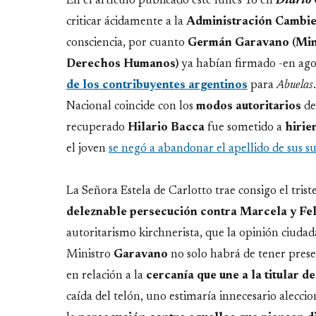
En el artículo publicado este lunes 16 en
Diario 
criticar ácidamente a la
Administración Cambi
consciencia, por cuanto
Germán Garavano (Minis
Derechos Humanos)
ya habían firmado -en ago
de los contribuyentes argentinos
para
Abuelas
Nacional coincide con los
modos autoritarios
de
recuperado
Hilario
Bacca
fue sometido a
hirie
el joven
se negó a abandonar el apellido de sus 
La Señora Estela de Carlotto trae consigo el tri
deleznable
persecución contra Marcela y Fe
autoritarismo kirchnerista, que la opinión ciudada
Ministro
Garavano
no solo habrá de tener prese
en relación a la
cercanía que une a la titular d
caída del telón, uno estimaría innecesario aleccio