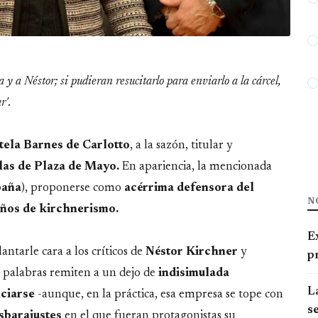
y a Néstor; si pudieran resucitarlo para enviarlo a la cárcel,
r'
.
tela Barnes de Carlotto
, a la sazón, titular y
las de Plaza de Mayo.
En apariencia, la mencionada
paña
), proponerse como
acérrima defensora del
N
años de kirchnerismo.
E
ntarle cara a los críticos de
Néstor Kirchner
y
pr
 palabras remiten a un dejo de
indisimulada
La
nciarse
-aunque, en la práctica, esa empresa se tope con
se
esbarajustes
en el que fueran protagonistas su