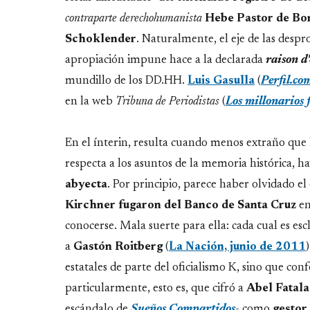
contraparte derechohumanista
Hebe Pastor de Bon
Schoklender
. Naturalmente, el eje de las despr
apropiación impune hace a la declarada
raison d'
mundillo de los DD.HH.
Luis Gasulla
(
Perfil.co
en la web
Tribuna de Periodistas
(
Los millonarios 
En el ínterin, resulta cuando menos extraño que
respecta a los asuntos de la memoria histórica, ha
abyecta
. Por principio, parece haber olvidado el
Kirchner fugaron del Banco de Santa Cruz
en
conocerse. Mala suerte para ella: cada cual es es
a
Gastón
Roitberg
(
La Nación, junio de 2011
estatales de parte del oficialismo K, sino que c
particularmente, esto es, que cifró a
Abel
Fatala
escándalo de
Sueños Compartidos
- como
gestor