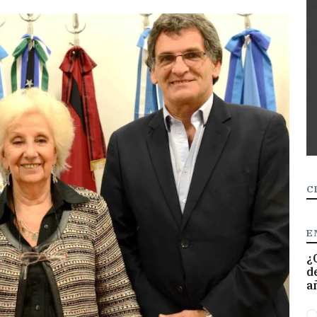
C
E
¿
d
a
O