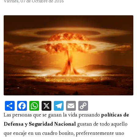
Viernes, 07 de Octubre de 2016
Share
Facebook
WhatsApp
X
Telegram
Email
Copy
Link
Las personas que se ganan la vida pensando
políticas
de
Defensa y Seguridad Nacional
gustan de todo aquello
que encaje en un cuadro bonito, preferentemente uno