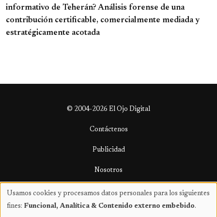
informativo de Teherán? Análisis forense de una
contribución certificable, comercialmente mediada y
estratégicamente acotada
© 2004-2026 El Ojo Digital
Contáctenos
Publicidad
Nosotros
Términos y condiciones
Usamos cookies y procesamos datos personales para los siguientes
Uso
fines:
Funcional, Analítica & Contenido externo embebido
.
de