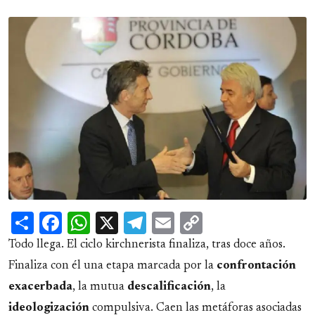
Share
Facebook
WhatsApp
X
Telegram
Email
Copy
Link
Todo llega. El ciclo kirchnerista finaliza, tras doce años.
Finaliza con él una etapa marcada por la
confrontación
exacerbada
, la mutua
descalificación
, la
ideologización
compulsiva. Caen las metáforas asociadas