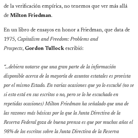
de la verificación empírica, no tenemos que ver más allá
de
Milton Friedman
.
En un libro de ensayos en honor a Friedman, que data de
1975,
Capitalism and Freedom: Problems and
Prospects
,
Gordon Tullock
escribió:
“…debiera notarse que una gran parte de la informaci
ón
disponible acerca de la mayor
ía de asuntos estatales es provista
por el mismo Estado. En varias ocasiones que yo lo escuch
é (no se
si esto est
á en sus escritos o no, pero se lo he escuchado en
repetidas ocasiones) Milton Friedman ha se
ñalado que una de
las razones m
ás b
ásicas por la que la Junta Directiva de la
Reserva Federal goza de buena prensa es que por muchos a
ños el
98% de los escritos sobre la Junta Directiva de la Reserva