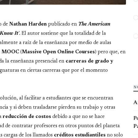
lo de
Nathan Harden
publicado en
The American
 Know It
'
. El autor sostiene que la totalidad de la
calmente a raíz de la enseñanza por medio de aulas
s
MOOC
(
Massive Open Online Courses
) pero que, en
ida la enseñanza presencial en
carreras de grado y
ignaturas en ciertas carreras que por el momento
N
lución, al facilitar a estudiantes que se encuentran
Ar
ncia y si deben trasladarse pierden su trabajo y otras
a
reducción de costos
debido a que no se hace
Po
idad de contratar profesores en otros puntos del planeta
P
as cargas de los llamados
créditos estudiantiles
no solo