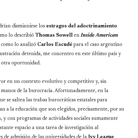
rían disminuirse los
estragos del adoctrinamiento
omo lo describió
Thomas Sowell
en
Inside American
l como lo analizó
Carlos Escudé
para el caso argentino
lustración detenida, me concentro en este último país y
en otra oportunidad.
ror en un contexto evolutivo y competitivo y, sin
n manos de la burocracia. Afortunadamente, en la
que se saltea las trabas burocráticas estatales para
an a la educación que son elegidos, precisamente, por su
sa, y con programas de actividades sociales sumamente
stante espacio a una tarea de investigación al
es de admisión de las universidades de la
Ivy League