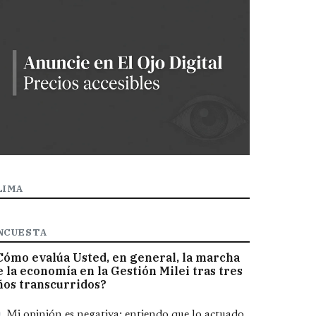
LIMA
NCUESTA
Cómo evalúa Usted, en general, la marcha
e la economía en la Gestión Milei tras tres
ños transcurridos?
pciones
Mi opinión es negativa; entiendo que lo actuado