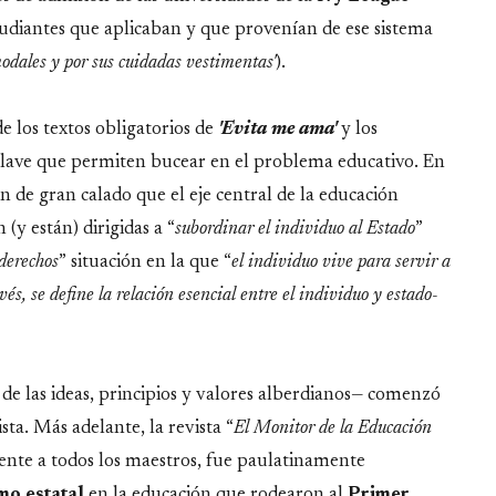
udiantes que aplicaban y que provenían de ese sistema
modales y por sus cuidadas vestimentas'
).
 los textos obligatorios de
'Evita me ama'
y los
clave que permiten bucear en el problema educativo. En
 de gran calado que el eje central de la educación
(y están) dirigidas a “
subordinar el individuo al Estado
”
 derechos
” situación en la que “
el individuo vive para servir a
és, se define la relación esencial entre el individuo y estado-
e las ideas, principios y valores alberdianos— comenzó
sta. Más adelante, la revista “
El Monitor de la Educación
ente a todos los maestros, fue paulatinamente
mo estatal
en la educación que rodearon al
Primer