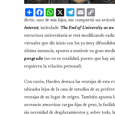
Share
Facebook
WhatsApp
X
Telegram
Email
Copy
Link
Bertie
, uno de mis hijos, me compartió un artícu
Interest
,
intitulado
'
The End of University as we
estructura universitaria se está modificando radi
virtuales que dio inicio con los ya muy difundido
última instancia, apunta a sustituir en gran med
posgrado
(no en su totalidad, puesto que hay as
requieren la relación personal).
Con razón, Harden destaca las ventajas de esta evo
ubicados lejos de la casa de estudios de su prefere
ventajas de su lugar de origen. También apunta l
necesario amortizar cargas fijas de peso, la facil
sin necesidad de desplazamientos y, sobre todo, l