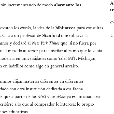
Ar
 están incrementando de modo
alarmante los
t
Cr
existen los
ebooks,
la idea de la
biblioteca
para consultas
. Cita a un profesor de
Stanford
que subraya la
U
mnos y declaró al
New York Times
que, si no fuera por
on el método anterior para enseñar al ritmo que lo venía
 moderna en universidades como Yale, MIT, Michigan,
 en ladrillos como algo en general arcaico.
lumnos elijan materias diferentes en diferentes
ado con otra institución dedicada a esa faena.
e que a partir de los
Mp3
y los
iPods
ya es anticuado eso
ribirse a lo que al comprador le interesa; lo propio
ones educativas.