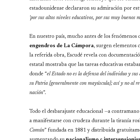
estadounidense declararon su admiración por est
'por sus altos niveles educativos, por sus muy buenos 
En nuestro país, mucho antes de los fenómenos de
engendros de La Cámpora
, surgen elementos 
la referida obra, Escudé revela con documentación
estatal mostraba que las tareas educativas estaban 
donde “
el Estado
no es
la defensa del individuo y sus
su Patria [generalmente con mayúscula]; así y no al rev
nación
”.
Todo el desbarajuste educacional —a contramano d
a manifestarse con crudeza durante la tiranía rosi
Común
” fundada en 1881 y distribuida gratuitam
aumentando su
nacionalismo
e
intervensionis