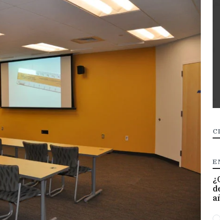
C
E
¿
d
a
O