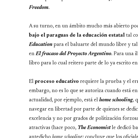
Freedom
.
A su turno, en un ámbito mucho más abierto pod
bajo el paraguas de la educación estatal
tal c
Education
para el baluarte del mundo libre y ta
en
El fracaso del Proyecto Argentino
. Para una i
libro para lo cual reitero parte de lo ya escrito 
El
proceso educativo
requiere la prueba y el er
embargo, no es lo que se autoriza cuando está e
actualidad, por ejemplo, está el
home schooling
, 
navegar en libertad por parte de quienes se dedic
excelencia y no por grados de politización forzo
atractivas (hace poco,
The Economist
le dedicó ba
antedicho
home schooling;
concluye que los oficial