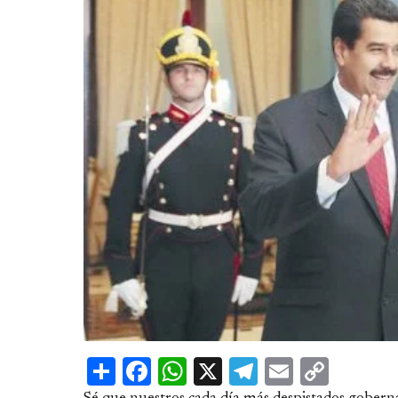
Share
Facebook
WhatsApp
X
Telegram
Email
Copy