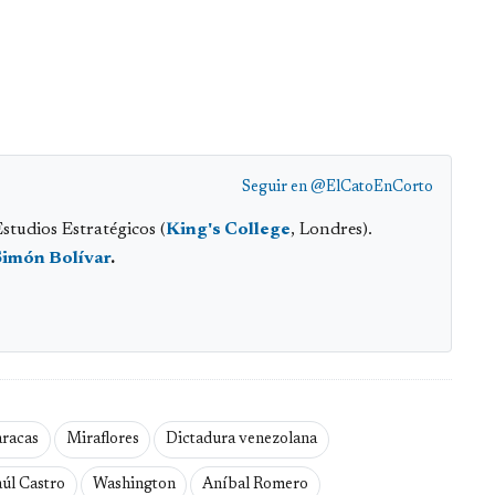
Seguir en
@ElCatoEnCorto
studios Estratégicos (
King's College
, Londres).
Simón Bolívar
.
racas
Miraflores
Dictadura venezolana
úl Castro
Washington
Aníbal Romero