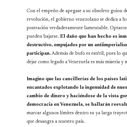
Con el empeño de apegase a su obsoleto guion de 
revolución, el gobierno venezolano se dedica a h
postración verdaderamente lamentable. Optaron p
pueden bajarse.
El daño que han hecho es inme
destructivo, empujados por un antiimperialis
participan.
Además de bufo es estéril, pues lo q
dejar como legado a Venezuela es más miseria y m
Imagino que las cancillerías de los países l
encantados explotando la ingenuidad de nues
cambio de dinero y haciéndose de la vista gor
democracia en Venezuela, se hallarán reeval
marcar algunos límites dentro su ya larga trayect
que desangra a nuestro país.