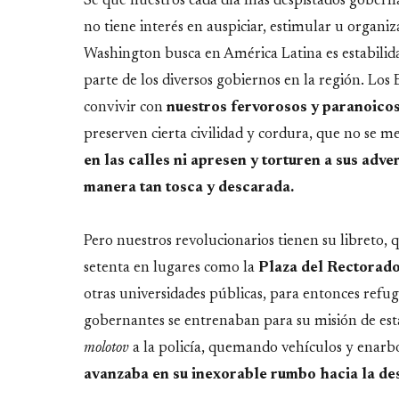
Link
Sé que nuestros cada día más despistados goberna
no tiene interés en auspiciar, estimular u organi
Washington busca en América Latina es estabilid
parte de los diversos gobiernos en la región. Los
convivir con
nuestros fervorosos y paranoicos
preserven cierta civilidad y cordura, que no se 
en las calles ni apresen y torturen a sus adve
manera tan tosca y descarada.
Pero nuestros revolucionarios tienen su libreto, 
setenta en lugares como la
Plaza del Rectorado
otras universidades públicas, para entonces refug
gobernantes se entrenaban para su misión de est
molotov
a la policía, quemando vehículos y enarbo
avanzaba en su inexorable rumbo hacia la desi