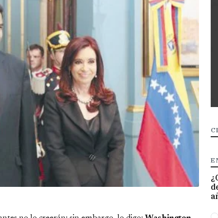
C
E
¿
d
a
O