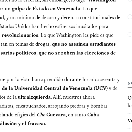
ntes no lo creerán; sin embargo, lo digo:
Washington
zar un
golpe de Estado en Venezuela
. Lo que
ad, y un mínimo de decoro y decencia constitucionales de
 Estados Unidos han hecho esfuerzos inusitados para
 revolucionarios
. Lo que Washington les pide es que
metan en temas de drogas,
que no asesinen estudiantes
rsarios políticos, que no se roben las elecciones de
que por lo visto han aprendido durante los años sesenta y
N
 de la Universidad Central de Venezuela (UCV)
y de
ios de la
ultraizquierda
. Allí, nuestros ahora
O
l
adistas, encapuchados, arrojando piedras y bombas
lando efigies del
Che
Guevara
, en tanto
Cuba
V
lusión y el fracaso.