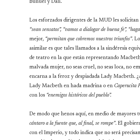
Buñuel y Dalí.
Los esforzados dirigentes de la MUD les solicitan 
“sean sensatos”, “vamos a dialogar de buena fe”, “hag
mejor,
“permitan que cobremos nuestros triunfos”
. L
asimilar es que tales llamados a la sindéresis equi
de teatro en la que están representando Macbeth
malvada mujer, no seas cruel, no seas loca, no emp
encarna a la feroz y despiadada Lady Macbeth. ¿
Lady Macbeth en hada madrina o en
Caperucita 
con los
“enemigos históricos del pueblo”.
De modo que henos aquí, en medio de mayores tu
cántaro a la fuente que, al final, se rompe”
. El gobie
con el Imperio, y todo indica que no será precis