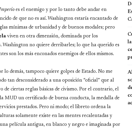
De
Imperio
es el enemigo y por lo tanto debe andar en
E
vencido de que no es así. Washington estaría encantado de
Ca
glas mínimas de urbanidad y de buenos modales; pero
Cu
ela
viven en otra dimensión, dominada por los
la
 Washington no quiere derribarles; lo que ha querido es
ce
ntes son los más enconados enemigos de ellos mismos.
p
or lo demás, tampoco quiere golpes de Estado. No me
A
s
do tan desconsiderado a una oposición “oficial” que al
de
 de ciertas reglas básicas de civismo. Por el contrario, el
c
e la MUD un certificado de buena conducta, la medalla de
a
rvicios prestados. Pero ni modo; el libreto ordena la
alturas solamente existe en las mentes recalentadas y
 una película antigua, en blanco y negro e imaginada por