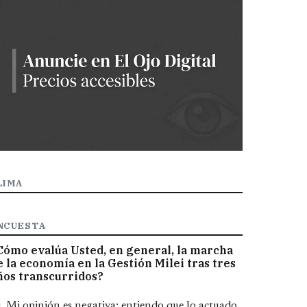
LIMA
NCUESTA
Cómo evalúa Usted, en general, la marcha
e la economía en la Gestión Milei tras tres
ños transcurridos?
pciones
Mi opinión es negativa; entiendo que lo actuado