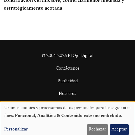
contribución certificable, comercialmente mediada y
estratégicamente acotada
© 2004-2026 El Ojo Digital
Contáctenos
Publicidad
Nosotros
Términos y condiciones
Usamos cookies y procesamos datos personales para los siguientes
Uso
fines:
Funcional, Analítica & Contenido externo embebido
.
de
datos
Personalizar
Rechazar
Aceptar