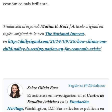
económico más brillante.
Traducción al español:
Matías E. Ruiz
| Artículo original en
inglés -original de la web
The National Interest
-,
en
http://dailysignal.com/2014/09/28/how-chinas-one-
child-policy-is-setting-nation-up-for-economic-crisis/
Seguir en
@OliviaEnos
Sobre Olivia Enos
Es asistente en investigación en el
Centro de
Estudios Asiáticos
en la
Fundación
Heritage
, Washington, D.C. Sus artículos se publican en