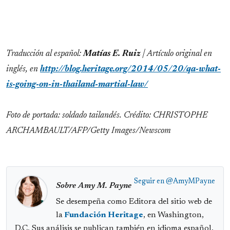
Traducción al español:
Matías E. Ruiz
| Artículo original en
inglés, en
http://blog.heritage.org/2014/05/20/qa-what-
is-going-on-in-thailand-martial-law/
Foto de portada: soldado tailandés. Crédito: CHRISTOPHE
ARCHAMBAULT/AFP/Getty Images/Newscom
Seguir en
@AmyMPayne
Sobre Amy M. Payne
Se desempeña como Editora del sitio web de
la
Fundación Heritage
, en Washington,
D.C. Sus análisis se publican también en idioma español,