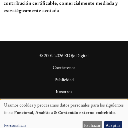
contribución certificable, comercialmente mediada y
estratégicamente acotada
© 2004-2026 El Ojo Digital
Contáctenos
Publicidad
Nosotros
Términos y condiciones
Usamos cookies y procesamos datos personales para los siguientes
Uso
fines:
Funcional, Analítica & Contenido externo embebido
.
de
datos
Personalizar
Rechazar
Aceptar