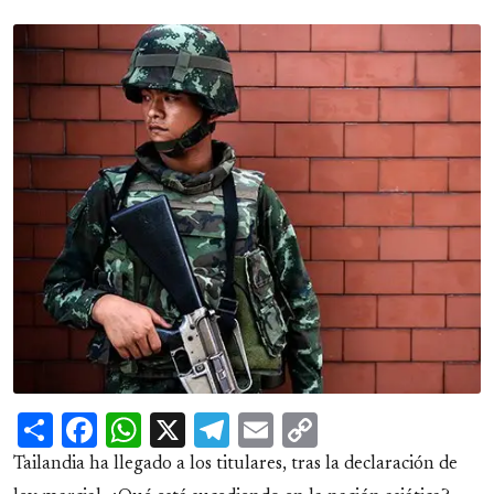
Share
Facebook
WhatsApp
X
Telegram
Email
Copy
Link
Tailandia ha llegado a los titulares, tras la declaración de