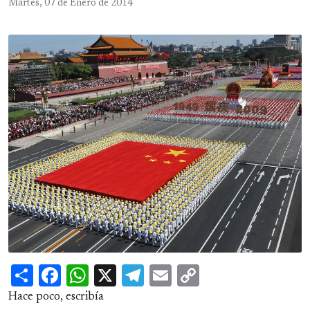
Martes, 07 de Enero de 2014
Share
Facebook
WhatsApp
X
Telegram
Email
Copy
Link
Hace poco, escribía