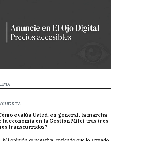
LIMA
NCUESTA
Cómo evalúa Usted, en general, la marcha
e la economía en la Gestión Milei tras tres
ños transcurridos?
pciones
Mi opinión es negativa; entiendo que lo actuado