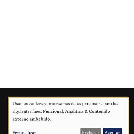
Publicidad
Usamos cookies y procesamos datos personales para los
Uso
siguientes fines:
Funcional, Analítica & Contenido
de
externo embebido
.
datos
personales
Personalizar
Rechazar
Aceptar