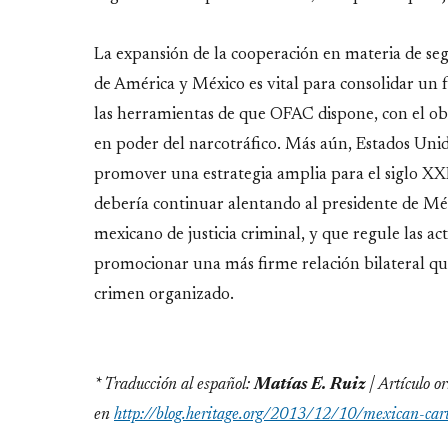
La expansión de la cooperación en materia de se
de América y México es vital para consolidar un
las herramientas de que OFAC dispone, con el obj
en poder del narcotráfico. Más aún, Estados Uni
promover una estrategia amplia para el siglo XXI
debería continuar alentando al presidente de Mé
mexicano de justicia criminal, y que regule las acti
promocionar una más firme relación bilateral qu
crimen organizado.
* Traducción al español:
Matías E. Ruiz
| Artículo or
en
http://blog.heritage.org/2013/12/10/mexican-car