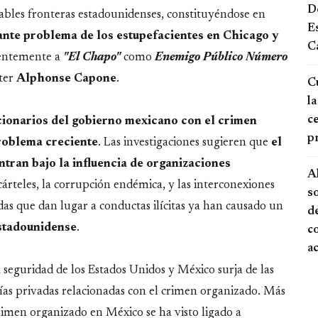
De
bles fronteras estadounidenses, constituyéndose en
E
nte problema de los estupefacientes en Chicago y
Ca
ientemente a
"El Chapo"
como
Enemigo Público Número
gter
Alphonse Capone
.
Cu
la
ce
cionarios del gobierno mexicano con el crimen
p
roblema creciente
. Las investigaciones sugieren que
el
ntran bajo la influencia de organizaciones
A
cárteles, la corrupción endémica, y las interconexiones
s
as que dan lugar a conductas ilícitas ya han causado un
de
estadounidense
.
c
a
 seguridad de los Estados Unidos y México surja de las
ías privadas relacionadas con el crimen organizado. Más
crimen organizado en México se ha visto ligado a