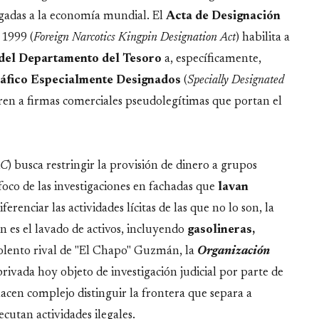
ligadas a la economía mundial. El
Acta de Designación
 1999 (
Foreign Narcotics Kingpin Designation Act
) habilita a
 del Departamento del Tesoro
a, específicamente,
ráfico Especialmente Designados
(
Specially Designated
ren a firmas comerciales pseudolegítimas que portan el
AC
) busca restringir la provisión de dinero a grupos
oco de las investigaciones en fachadas que
lavan
erenciar las actividades lícitas de las que no lo son, la
es el lavado de activos, incluyendo
gasolineras,
violento rival de "El Chapo" Guzmán, la
Organización
rivada hoy objeto de investigación judicial por parte de
hacen complejo distinguir la frontera que separa a
ecutan actividades ilegales.