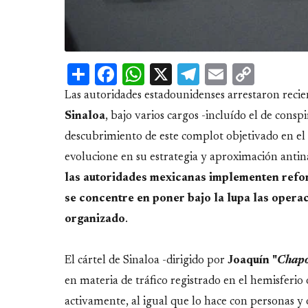
Share
Facebook
WhatsApp
X
Telegram
Email
Copy
Link
Las autoridades estadounidenses arrestaron recien
Sinaloa
, bajo varios cargos -incluído el de consp
descubrimiento de este complot objetivado en el 
evolucione en su estrategia y aproximación antin
las autoridades mexicanas implementen reform
se concentre en poner bajo la lupa las operac
organizado
.
El cártel de Sinaloa -dirigido por
Joaquín "
Chap
en materia de tráfico registrado en el hemisferio
activamente, al igual que lo hace con personas y o