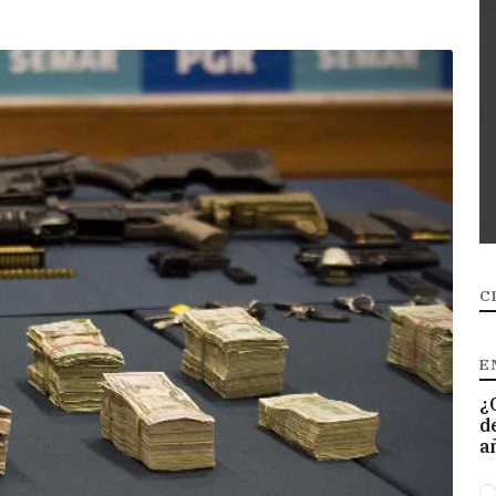
C
E
¿
d
a
O