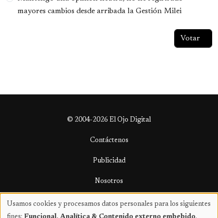
mayores cambios desde arribada la Gestión Milei
© 2004-2026 El Ojo Digital
Contáctenos
Publicidad
Nosotros
Términos y condiciones
Usamos cookies y procesamos datos personales para los siguientes
Uso
fines:
Funcional, Analítica & Contenido externo embebido
.