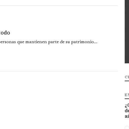
todo
 personas que mantienen parte de su patrimonio...
C
E
¿
d
a
O