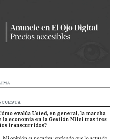
LIMA
NCUESTA
Cómo evalúa Usted, en general, la marcha
e la economía en la Gestión Milei tras tres
ños transcurridos?
pciones
Mi opinión es negativa; entiendo que lo actuado