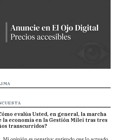
LIMA
NCUESTA
Cómo evalúa Usted, en general, la marcha
e la economía en la Gestión Milei tras tres
ños transcurridos?
pciones
Mi opinión es negativa; entiendo que lo actuado