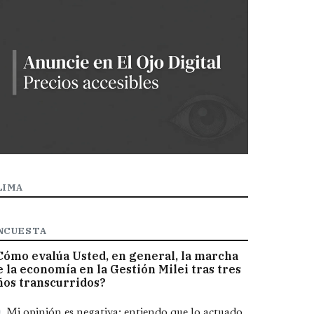
LIMA
NCUESTA
Cómo evalúa Usted, en general, la marcha
e la economía en la Gestión Milei tras tres
ños transcurridos?
pciones
Mi opinión es negativa; entiendo que lo actuado