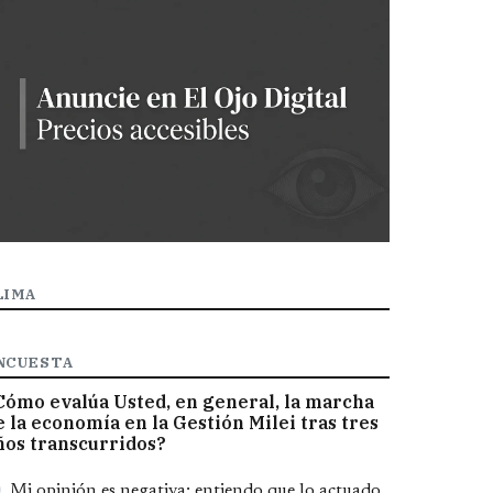
LIMA
NCUESTA
Cómo evalúa Usted, en general, la marcha
e la economía en la Gestión Milei tras tres
ños transcurridos?
pciones
Mi opinión es negativa; entiendo que lo actuado