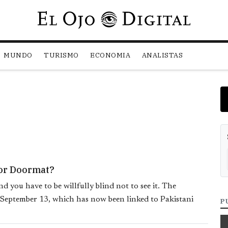
Pasar al contenido principal
MUNDO
TURISMO
ECONOMIA
ANALISTAS
 or Doormat?
nd you have to be willfully blind not to see it. The
 September 13, which has now been linked to Pakistani
P