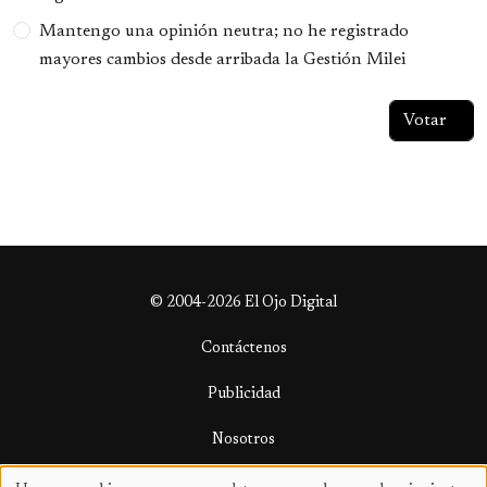
Mantengo una opinión neutra; no he registrado
mayores cambios desde arribada la Gestión Milei
© 2004-2026 El Ojo Digital
Contáctenos
Publicidad
Nosotros
Términos y condiciones