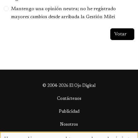
Mantengo una opinión neutra; no he registrado
mayores cambios desde arribada la Gestión Milei
© 2004-2026 El Ojo Digital
Contáctenos
Publicidad
Nosotros
Términos y condiciones