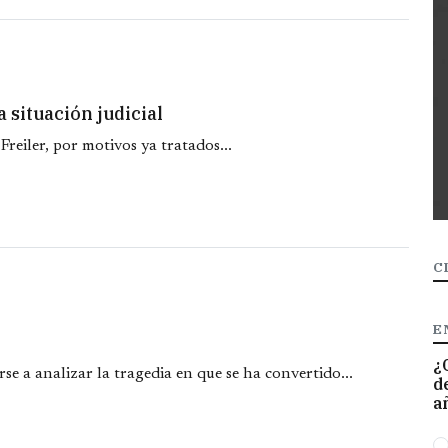
 situación judicial
reiler, por motivos ya tratados...
C
E
¿
e a analizar la tragedia en que se ha convertido...
d
a
O