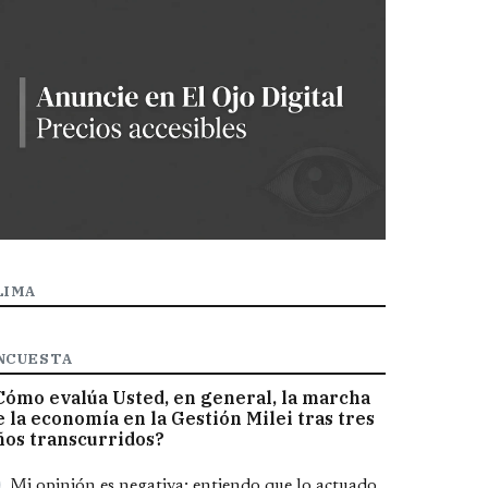
LIMA
NCUESTA
Cómo evalúa Usted, en general, la marcha
e la economía en la Gestión Milei tras tres
ños transcurridos?
pciones
Mi opinión es negativa; entiendo que lo actuado