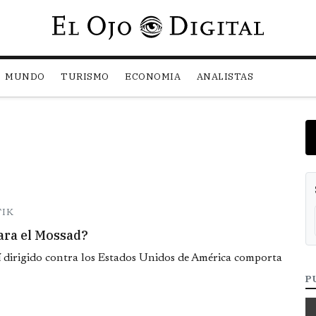
Pasar al contenido principal
MUNDO
TURISMO
ECONOMIA
ANALISTAS
TIK
para el Mossad?
elí dirigido contra los Estados Unidos de América comporta
P