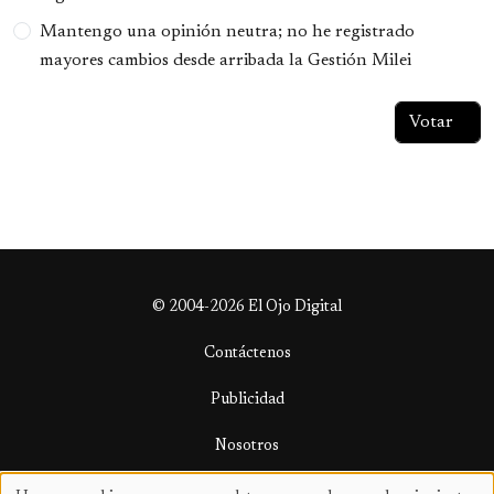
Mantengo una opinión neutra; no he registrado
mayores cambios desde arribada la Gestión Milei
© 2004-2026 El Ojo Digital
Contáctenos
Publicidad
Nosotros
Términos y condiciones