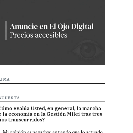
LIMA
NCUESTA
Cómo evalúa Usted, en general, la marcha
e la economía en la Gestión Milei tras tres
ños transcurridos?
pciones
Mi opinión es negativa; entiendo que lo actuado