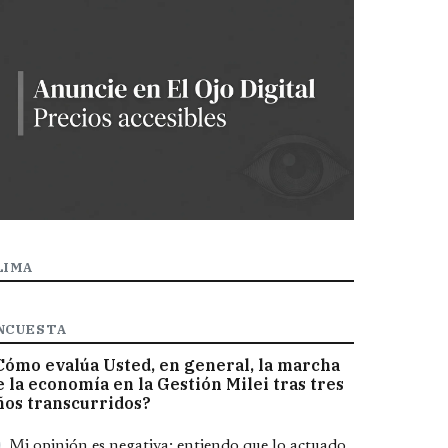
LIMA
NCUESTA
Cómo evalúa Usted, en general, la marcha
e la economía en la Gestión Milei tras tres
ños transcurridos?
pciones
Mi opinión es negativa; entiendo que lo actuado