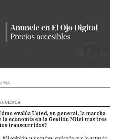
LIMA
NCUESTA
Cómo evalúa Usted, en general, la marcha
e la economía en la Gestión Milei tras tres
ños transcurridos?
pciones
Mi opinión es negativa; entiendo que lo actuado