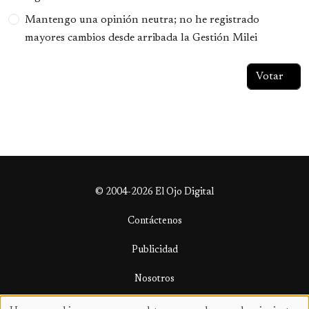
Mantengo una opinión neutra; no he registrado
mayores cambios desde arribada la Gestión Milei
© 2004-2026 El Ojo Digital
Contáctenos
Publicidad
Nosotros
Términos y condiciones