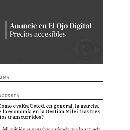
LIMA
NCUESTA
Cómo evalúa Usted, en general, la marcha
e la economía en la Gestión Milei tras tres
ños transcurridos?
pciones
Mi opinión es negativa; entiendo que lo actuado