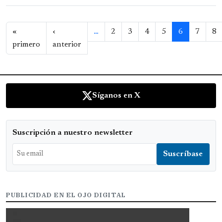
Paginación
«
‹
…
2
3
4
5
6
7
8
Primera página
Página anterior
primero
anterior
Síganos en X
Suscripción a nuestro newsletter
PUBLICIDAD EN EL OJO DIGITAL