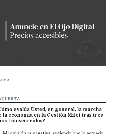
LIMA
NCUESTA
Cómo evalúa Usted, en general, la marcha
e la economía en la Gestión Milei tras tres
ños transcurridos?
pciones
Mi opinión es negativa; entiendo que lo actuado