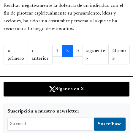
Resaltar negativamente la dolencia de un individuo con el
fin de pisotear espiritualmente su pensamiento, ideas y
acciones, ha sido una costumbre perversa a la que se ha
recurrido a lo largo de estos años.
Paginación
«
‹
1
2
3
siguiente
último
Primera página
Página anterior
Siguiente página
Última p
primero
anterior
›
»
Síganos en X
Suscripción a nuestro newsletter