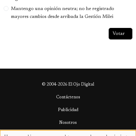
Mantengo una opinión neutra; no he registrado
mayores cambios desde arribada la Gestión Milei
© 2004-2026 El Ojo Digital
Contáctenos
Publicidad
Nosotros
Términos y condiciones