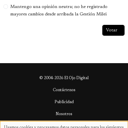
Mantengo una opinión neutra; no he registrado
mayores cambios desde arribada la Gestión Milei
© 2004-2026 El Ojo Digital
Contáctenos
Publicidad
Nosotros
Términos y condiciones
Usamos cookies y procesamos datos personales para los siguientes