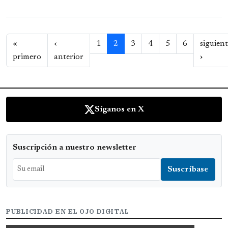
Paginación
«
‹
1
2
3
4
5
6
siguien
Primera página
Página anterior
Siguie
primero
anterior
›
Síganos en X
Suscripción a nuestro newsletter
PUBLICIDAD EN EL OJO DIGITAL