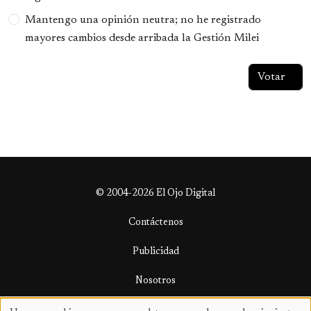
Mantengo una opinión neutra; no he registrado
mayores cambios desde arribada la Gestión Milei
© 2004-2026 El Ojo Digital
Contáctenos
Publicidad
Nosotros
Términos y condiciones