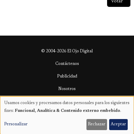
© 2004-2026 El Ojo Digital
Contáctenos
Publicidad
Nosotros
Términos y condiciones
Usamos cookies y procesamos datos personales para los siguientes
Uso
fines:
Funcional, Analítica & Contenido externo embebido
.
de
datos
Personalizar
Rechazar
Aceptar
personales