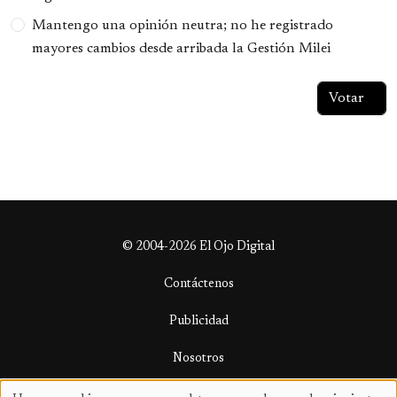
Mantengo una opinión neutra; no he registrado
mayores cambios desde arribada la Gestión Milei
© 2004-2026 El Ojo Digital
Contáctenos
Publicidad
Nosotros
Términos y condiciones